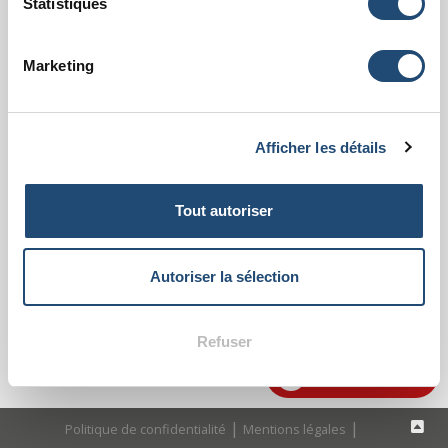
Statistiques
Prise en charge des urgences (consultation, chirurgie),
examens complémentaires (radiographies,
échographies POCUS, bilan sanguin), stabilisation les
Marketing
animaux en attendant la prise en charge par leur
vétérinaire traitant.
Suivi des animaux référés par l’équipe de vétérinaire
urgentiste à domicile.
Afficher les détails
Travail en équipe : ASV sur place en permanence,
vétérinaire superviseur et vétérinaire senior d'astreinte.
Accueil téléphonique et régulation assurés par notre
Tout autoriser
centre de régulation.
Autoriser la sélection
POSTULER À CETTE OFFRE
Refuser
021 552 75 88
|
|
Politique de confidentialité
Mentions légales