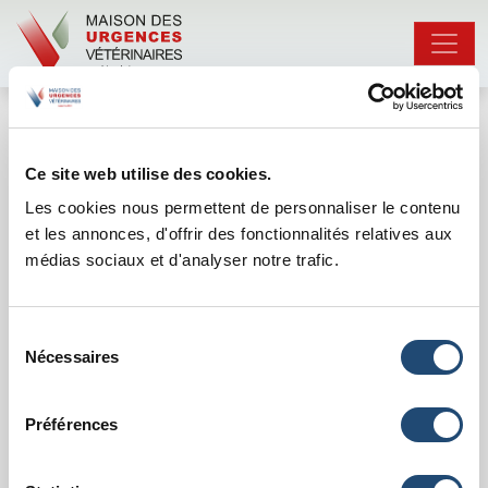
La Maison des Urgences recrute !
Ce site web utilise des cookies.
Les cookies nous permettent de personnaliser le contenu
La Maison des Urgences recherche un
et les annonces, d'offrir des fonctionnalités relatives aux
vétérinaire urgentiste.
médias sociaux et d'analyser notre trafic.
Mission
Sélection
Avantages
Nécessaires
du
Formation/accompagnement
consentement
Caractéristiques administratives
Préférences
Votre mission