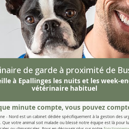
inaire de garde à proximité de Bu
lle à Epallinges les nuits et les week-en
vétérinaire habituel
ue minute compte, vous pouvez compte
 - Nord est un cabinet dédiée spécifiquement à la gestion des urge
l. Que votre animal soit malade ou blessé notre équipe est là pour 
ales ou chirurgicales. Pour en découvrir plus sur notre
fonctionnem