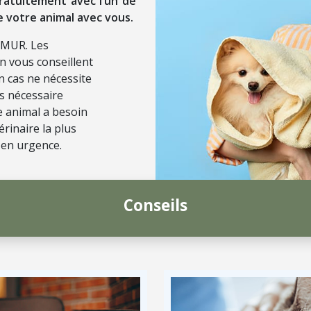
ratuitement avec l’un de
e votre animal avec vous.
SMUR. Les
on vous conseillent
n cas ne nécessite
ls nécessaire
re animal a besoin
érinaire la plus
 en urgence.
Conseils