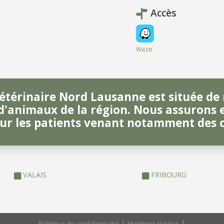
Accès
Waze
étérinaire Nord Lausanne est située de 
 d'animaux de la région. Nous assurons e
ur les patients venant notamment des 
VALAIS
FRIBOURG
|
|
Politique de confidentialité
Mentions légales